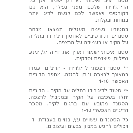
סטנד יציב ואיכותי לא רק ישמור ויגן על
הדידג'רידו שלכם מפני נפילה, הוא גם
דקורטיבי ויאפשר לכם לגשת לדיג' יותר
בנוחות ובקלות.
בסטודיו נשימה מעגלית תמצאו מבחר
סטנדים דקורטיביים לאחסון דיג'רידו בתלייה
על הקיר או בעמידה על הרצפה.
סטנד איכותי ישמור ויאריך את חיי הדיג', ימנע
נפילות, פיצוצים וסדקים.
** סטנד רצפתי לדיג'רידו - הדיג'ים יעמדו
במאונך לרצפה וניתן להזזה. מספר הדיג'ים
האפשרי 1-10
** סטנד לדיג'רידו בתליה על הקיר - הדיג'ים
יתלו בשכיבה על הקיר ובמקביל לרצפה.
הסטנד מקובע עם ברגים לקיר. מספר
הדיג'ים האפשרי 1-10
כל הסטנדים עשויים עץ, בנויים בעבודת יד
ויכולים להגיע במגוון צבעים ועיצובים.