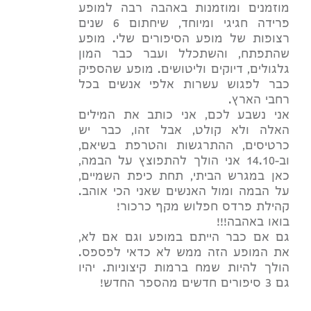
מוזמנים ומוזמנות באהבה רבה למופע
פרידה חגיגי ומיוחד, שיחתום 6 שנים
רצופות של מופע הסיפורים שלי. מופע
שהתפתח, והשתכלל ועבר כבר המון
גלגולים, דיוקים וליטושים. מופע שהספיק
כבר לפגוש עשרות אלפי אנשים בכל
רחבי הארץ.
אני נשבע לכם, אני כותב את המילים
האלה ולא קולט, אבל זהו, כבר יש
כרטיסים, ההתרגשות והטרפת בשיאם,
וב-14.10 אני הולך להתפוצץ על הבמה,
כאן במגרש הביתי, תחת כיפת השמיים,
על הבמה ומול האנשים שאני הכי אוהב.
קהילת פרדס חפלוש מקף כרכור!
בואו באהבה!!!
גם אם כבר הייתם במופע וגם אם לא,
את המופע הזה ממש לא כדאי לפספס.
הולך להיות שמח ברמות קיצוניות. יהיו
גם 3 סיפורים חדשים מהספר החדש!