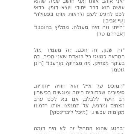
"אני אוהב אותו ואני חושב שמה שהוא
עושה הוא דבר ייחודי ויוצא דופן. כדאי
לכם להגיע לשם ולראות אותו בפעולה"
[שי אביבי]
"הייתי וזה היה מעולה. ממליץ בחום!!!"
[אברהם טל]
"זה שנון. זה חכם. זה מעמיד מול
המראה כמעט כל בנאדם שאני מכיר, וזה
בעיקר מצחיק. מה מצחיק? קורע!!!״ [רונן
גוטמן]
"המופע של אייל הוא חוויה ייחודית.
סיפורים שכתובים היטב ומוגשים בכישרון
רב הישר ללבלב, אם בא לכם ערב
מצחיק ומרגש, אל תחמיצו אותו הזמינו
מקומות עכשיו." [מיכל ליבדינסקי]
"ברגע שהוא התחיל זה לא היה דומה