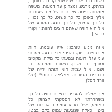
לשום דבר אחר שפגשתי קודם – סוחף ,
מרתק, מרגש, ומצחיק עד דמעות. מעשה
אומנות. פיסה של חיים שלמים שעוברת
אליך באופן כל כך פשוט, כל כך נכון ,
כל כך אמיתי, כל כך נוגע. המופע של
איל הוא חוויה שאתם רוצים לחוות!" [קורי
רונאל]
איזה מנוע טורבו!! איזו עוצמה. חיות
אינסופית. דיוק. נהניתי מכל רגע.. פערתי
עיני עגל ידועות וגמעתי כל מילה. מקסים
וטורף, חד ושנון. מאוורר ומפתיע. חד
ושנון. אייל עמית הוא תותח ירייה של
הדברים הטובים. ממליצה בחום!" [טלי
וורד קפלן]
איך אצליח להעביר במילים חוויה כל כך
משחררת? לא הפסקתי לצחוק כל
המופע, אייל מביא עוצמות אדירות של
ביטוי, כאלה שנוגעות עמוק בלב ובבטן,