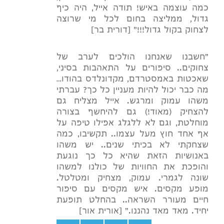
כמה עוצמה באיש! תודה אייל, היה כיף
גדול, ממליצה בחום לכל מי שרוצה
לצחוק בקול גדול!!!" [דורית בר]
"חשבנו שאנחנו הולכים לערב של
צחוקים.. סיפורים על התאהבות בסיני,
שאכטות באמסטרדם, מקדונלדס בהודו…
מה כבר יכול להיות מעניין כל כך? עברתי
משהו עמוק ומרגש. אייל מצליח גם
להצחיק (מאוד!) גם להיחשף בצורה
מוחלטת, וגם לא ללגלג אפילו טיפה על
אף אחד חוץ מעל עצמו.. תקשיבו, כמה
שצחקתי לא בכיתי שנים.. יש משהו
באנושיות הזאת שהיא כל כך נוגעת
והופכת את החוויות של כולנו למשהו
שונה לגמרי. עמוק, מצחיק ומטלטל.
מופע מקסים. איש מקסים עם סיפור
חיים מעורר השראה.. בהחלט תופעת
יחיד. מאד מאד נהננו." [אורית אור]