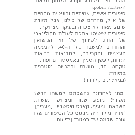
מופע יחיד, מפתיע וקורע מצחוק מז'אנר
ה-spoken stories
סיפורים אישים, אמיתיים ובועטים מהחיים
של אייל, מהחיים של כולנו, אבל מזווית
שונה, מאוד לא צפויה ובעיקר מצחיקה.
סיפורים שיטיסו אתכם לעולם הקולינארי
של הודו, לטירוף של חיי הנישואין
וההורות, למשבר גיל ה-40, להגשמה
העצמית והקריירה, לסדנאות בריאות
הזויות, לעשן הסמיך באמסטרדם ועוד.
טקסט חד, מושחז ובהגשה מוטרפת
במיוחד!
(במאי: יניב קלדרון)
____________
__________________________
״מתי לאחרונה נחשפתם למשהו חדש?
מקורי? מופע שנון ומצחיק, מושחז,
השראתי ומעיף. קאלט היסטרי!״ [מעריב]
״אדיר מילר היה מבסס על הסיפורים שלו
עונה שלמה של רמזור" [ידיעות]