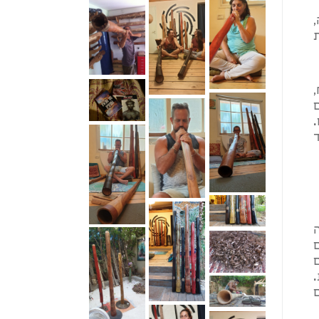
ם
ונות.