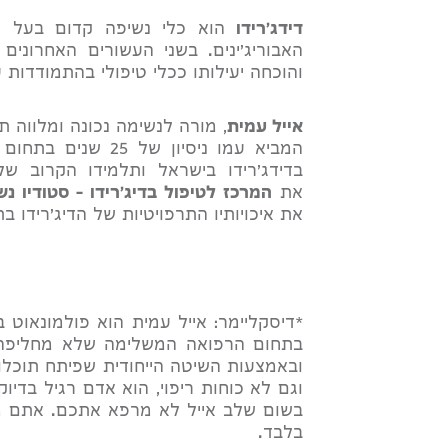
דידג'רידו
הוא כלי נשיפה קדום בעל תו
האבוריג'ינים. בשני העשורים האחרונים
והוכחה יעילותו ככלי טיפולי בהתמודדות 
אייל עמית
, מורה לנשימה נכונה ומלווה ת
המביא עמו ניסיון ש
בדידג'רידו בישראל ותלמידו הקרוב ש
את
המרכז לטיפול בדיג'רידו – סטודיו 
את איכויותיו התרפויטיות של הדיג'רידו ב
*דיסקליימר: אייל עמית הוא פולמונאוט
בתחום הרפואה המשלימה שלא מחליפה טי
ובאמצעות השיטה הייחודית שפיתח תוכלו
בשום שלב אייל לא מרפא אתכם. אתם מר
בלבד.