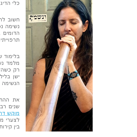
כלי הדיג'
חשוב להד
נשימה נכ
הדומים ב
תרפוייתיו
בלימוד ש
מלמד נשי
רק כשהדי
ישן בלי
הנשימה ו
את ההתמ
שנים רבו
מוקש דהי
לצערי מו
בין קירות