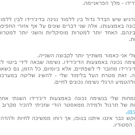
רידו - מלך הפראניימה.
גיש שיש הבדל גדול בין ללמוד נגינה בדיג'רידו לבין ללמוד
ונה באמצעותו. אלה שני דברים שונים על אף אזורי החפיפה
ינהם. האחד יותר למטרות מוסיקליות והשני יותר למטרות
ת.
לי אני כאמור משתייך יותר לקבוצה השנייה.
מה נכונה באמצעות הדיג'רידו. נשימה שבאה לידי ביטוי לא
ג'רידו מחובר לי לשפתיים, אלא ביומיום, כל הזמן, גם כשאני
לה. זאת מטרת העל בלימוד שלי - להשיג שליטה במערכת
להטמיע הרגלי נשימה נכונים לחיים.
חות שלי בנשימה נכונה באמצעות דיג'רידו השגתי אחרי
ת של תרגול ולמידה ממאסטר הודי שזכיתי להכיר מקרוב -
מן.
קש כבר איננו איתנו בגופו, אך רוחו ממשיכה לחיות ולהדהד
 הסטודיו.