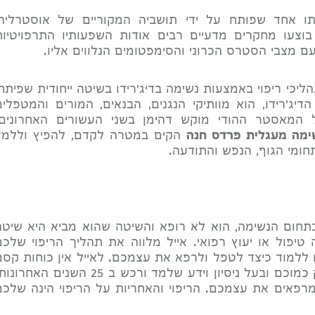
 אחד שפותח על ידי תושביה המקוריים של אוסטרליה,
 בוצעו מחקרים מדעיים רבים אודות השפעותיו התרפויטיות
עם מצבי הסטרס הכרוני והסימפטומים הנלווים אליו.
הליכי ריפוי באמצעות נשימה בדיג'רידו בשיטה ייחודית שפיתח,
ל 25 שנים בתחום הדיג'רידו, הוא מוותיקי הנגנים, הבנאים, המורים והמטפלי
ל המאסטר ההודי מוקש דהימן בשני העשורים האחרונים.
נשימה מעגלית פרדס חנה
הקים במטרה לקדם, להפיץ וללמד
תחומי הגוף, הנפש והתודעה.
 בתחום הנשימה, הוא לא רופא והשיטה שהוא מביא היא שיטה
פול או יעוץ רפואי. אייל מלווה את תהליך הריפוי שלכם
 ללמוד כיצד לטפל ולרפא את עצמכם. לאייל אין כוחות קסם
וגם לא כוחות ריפוי, הוא אדם רגיל בדיוק כמוכם ובעל ניסיון וידע שלמד ורכש ב 25 השנים האחר
פאים את עצמכם. הריפוי והאחריות על הריפוי הינה שלכם