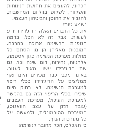
להפחית חרדות, לשחרר את הסטרס
הכרוני, להעצים את תחושת הנינוחות
והשלווה, לשלוט בווליום המחשבות,
להגביר את החוסן והביטחון העצמי.
נשמע טוב?
את כל הדברים האלה הדיג'רידו יודע
לעשות. אבל זה לא הכל. ברמה
הגופנית הרשימה ארוכה בהרבה.
המובנות מאליהן הן מן הסתם כל
מחלות מערכת הנשימה כגון אסטמה,
אלרגיות, נחירות, דום שינה וכו'. גם
שם הדיג'רידו עשוי מאוד לעזור.
באתר מכבי כבר מכירים היום ואף
ממליצים על הדיג'רידו ככלי ריפוי
למערכת הנשימה. לא רחוק היום
שיכירו בכלי הריפוי הזה גם בהקשר
ה
למערכת העיכול, מערכת העצבים
-
(עובד חזק על עצב הוואגוס),
המערכת ההורמונלית, ולמעשה על
כל מערכות הגוף.
כי תאכלס, הכל מחובר לנשימה!