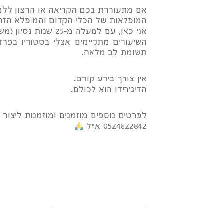
אם מתעוררת בכם הקריאה או הרצון ללמוד
המופלאות של הכלי הקדום והמופלא הזה
אני כאן, עם למעלה מ-25 שנות נסיון (משנת 1999), עם תחושת שליחות אמיתית וסבלנות אין קץ.
השיעורים מתקיימים אצלי בסטודיו בפר
תשומת לב מלאה.
אין צורך בידע קודם.
הדיג'רידו הוא לכולם.
לפרטים נוספים מוזמנים ומוזמנות ליצור
0524822842 אייל
________________________